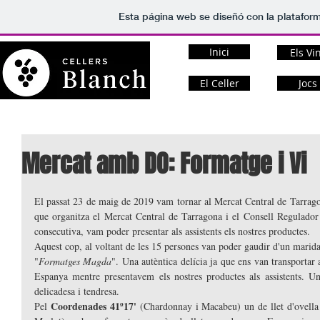
Esta página web se diseñó con la platafor
Inici
Els Vi
El Celler
Jocs
Mercat amb DO: Formatge i Vi
El passat 23 de maig de 2019 vam tornar al Mercat Central de Tarrago
que organitza el Mercat Central de Tarragona i el Consell Regulador
consecutiva, vam poder presentar als assistents els nostres productes. 
Aquest cop, al voltant de les 15 persones van poder gaudir d'un marida
"
Formatges Magda
". Una autèntica delícia ja que ens van transportar a
Espanya mentre presentavem els nostres productes als assistents. Un
delicadesa i tendresa.
Coordenades 41º17' 
Pel 
(Chardonnay i Macabeu) un de llet d'ovella 