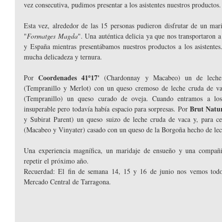
vez consecutiva, pudimos presentar a los asistentes nuestros productos.
Esta vez, alrededor de las 15 personas pudieron disfrutar de un mari
"
Formatges Magda
". Una auténtica delicia ya que nos transportaron a 
y España mientras presentábamos nuestros productos a los asistentes.
mucha delicadeza y ternura.
Coordenades 41º17' 
Por 
(Chardonnay y Macabeo) un de lech
(Tempranillo y Merlot) con un queso cremoso de leche cruda de v
(Tempranillo) un queso curado de oveja. Cuando entramos a los 
Brut Natur
insuperable pero todavía había espacio para sorpresas. Por 
y Subirat Parent) un queso suizo de leche cruda de vaca y, para cerr
(Macabeo y Vinyater) casado con un queso de la Borgoña hecho de lec
Una experiencia magnífica, un maridaje de ensueño y una compañí
repetir el próximo año.
Recuerdad: El fin de semana 14, 15 y 16 de junio nos vemos todos 
Mercado Central de Tarragona.