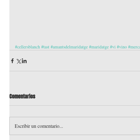
#cellersblanch
#tast
#amantsdelmaridatge
#maridatge
#vi
#vino
#merc
Comentarios
Escribir un comentario...