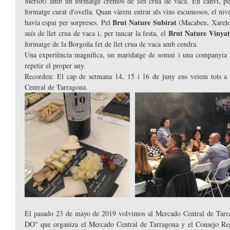
Merlot) amb un formatge cremòs de llet crua de vaca. En canvi, pe
formatge curat d'ovella. Quan vàrem entrar als vins escumosos, el nive
Brut Nature Subirat 
havia espai per sorpreses. Pel 
(Macabeu, Xarelo,
Brut Nature Vinyat
suís de llet crua de vaca i, per tancar la festa, el 
formatge de la Borgoña fet de llet crua de vaca amb cendra.
Una experiència magnífica, un maridatge de somni i una companyia
repetir el proper any.
Recordeu: El cap de setmana 14, 15 i 16 de juny ens veiem tots a l
Central de Tarragona. 
El pasado 23 de mayo de 2019 volvimos al Mercado Central de Tarrag
DO" que organiza el Mercado Central de Tarragona y el Consejo Reg